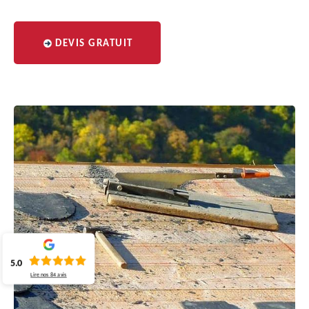
DEVIS GRATUIT
5.0
Lire nos
84
avis