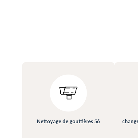
s 56
changement et pose de gouttière
N
56