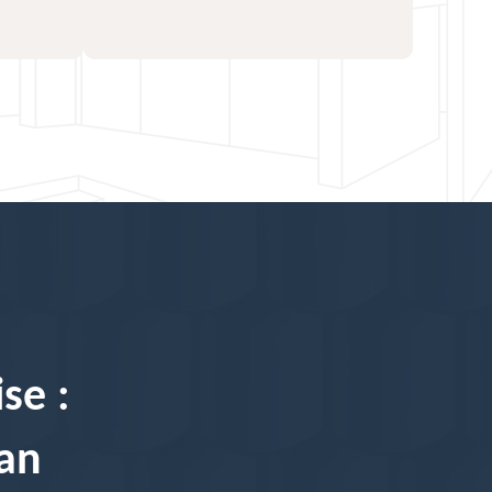
se :
san