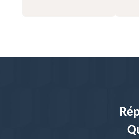
Rép
Qu