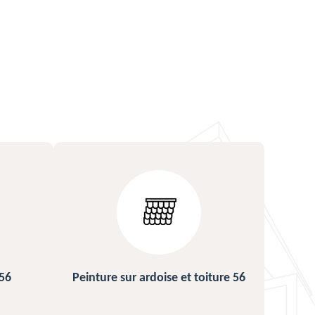
ture 56
Urgence fuite de toiture 56
Répa