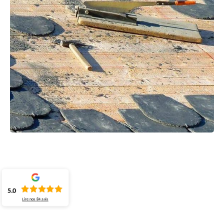
5.0
Lire nos
84
avis