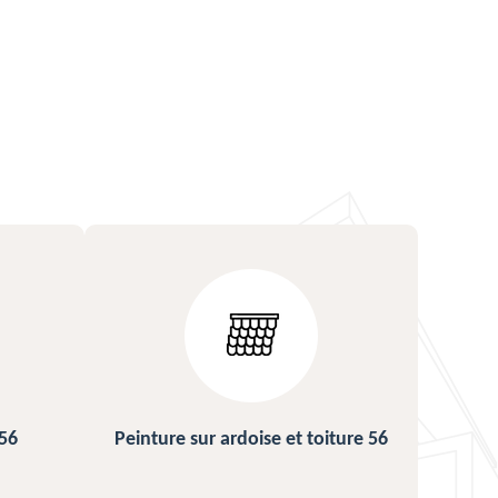
ture 56
Urgence fuite de toiture 56
Répa