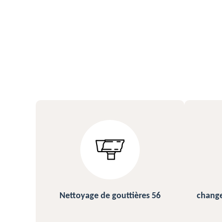
s 56
changement et pose de gouttière
N
56