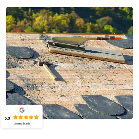
5.0
Lire nos
84
avis