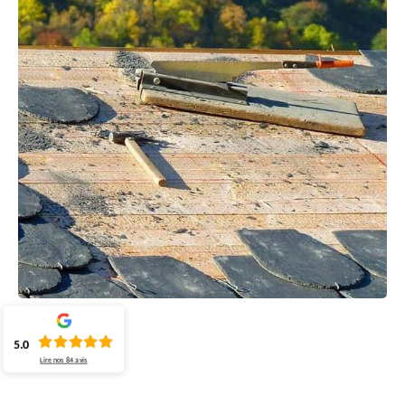
5.0
Lire nos
84
avis