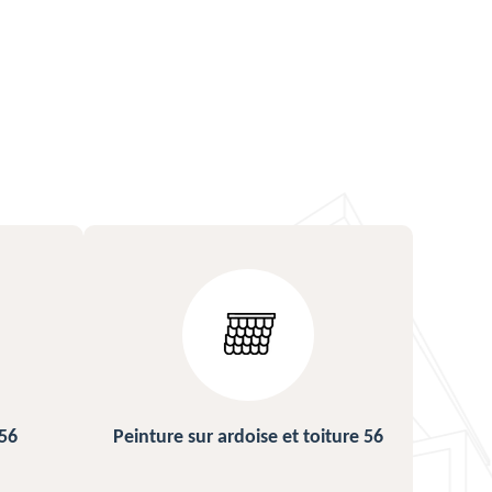
ture 56
Urgence fuite de toiture 56
Répa