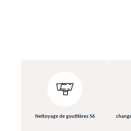
s 56
changement et pose de gouttière
N
56