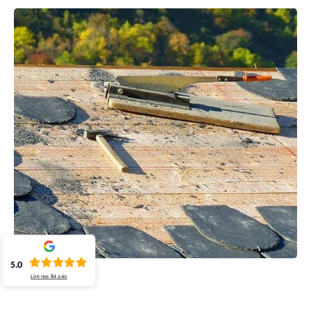
5.0
Lire nos
84
avis