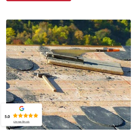
5.0
Lire nos
84
avis