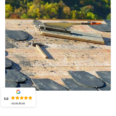
5.0
Lire nos
84
avis