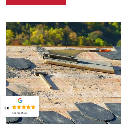
5.0
Lire nos
84
avis