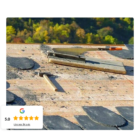
5.0
Lire nos
84
avis