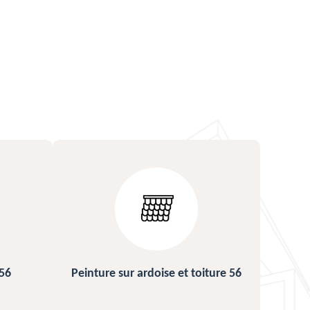
ture 56
Urgence fuite de toiture 56
Répa