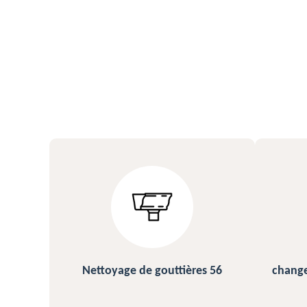
s 56
changement et pose de gouttière
N
56