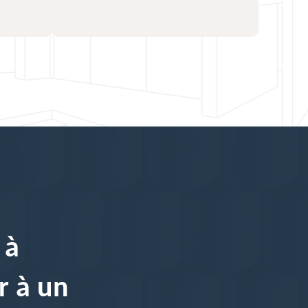
 à
r à un