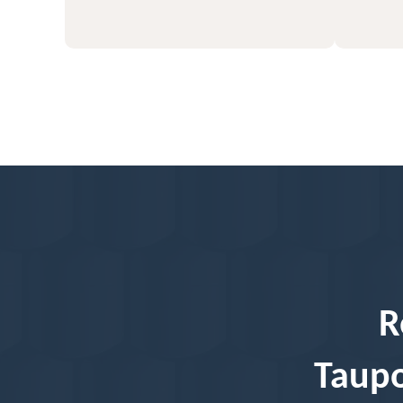
R
Taupo