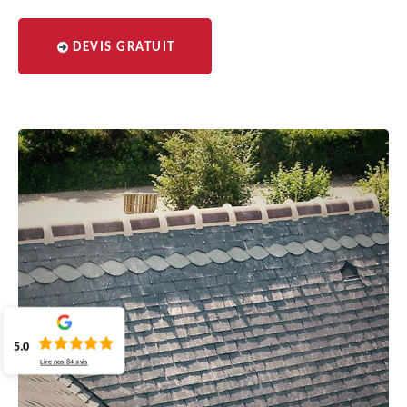
DEVIS GRATUIT
5.0
Lire nos
84
avis