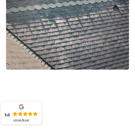
5.0
Lire nos
84
avis