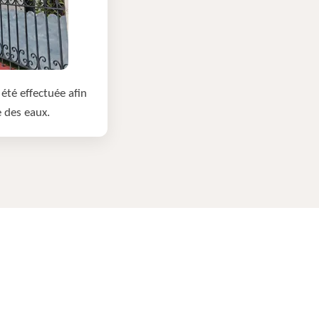
été effectuée afin
e des eaux.