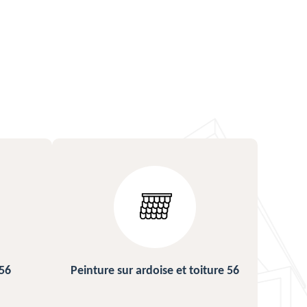
ture 56
Urgence fuite de toiture 56
Répa