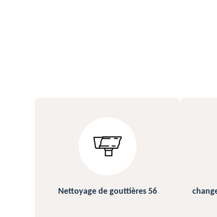
s 56
changement et pose de gouttière
N
56