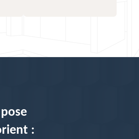
 pose
rient :