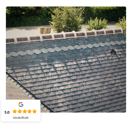
5.0
Lire nos
84
avis