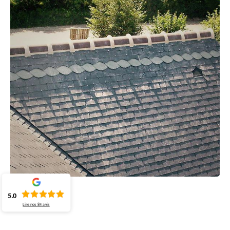
5.0
Lire nos
84
avis