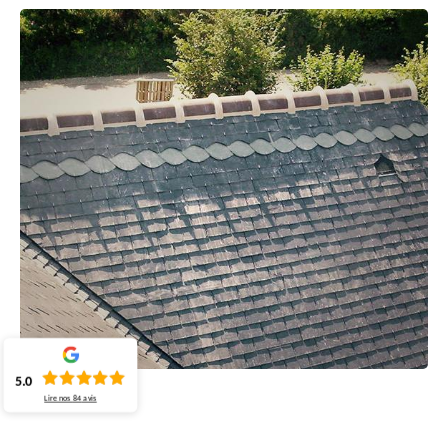
5.0
Lire nos
84
avis