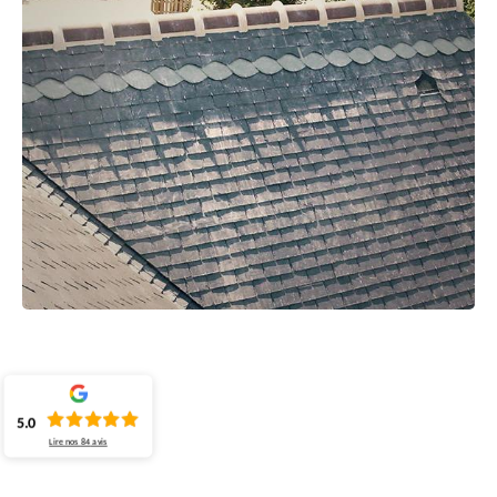
5.0
Lire nos
84
avis