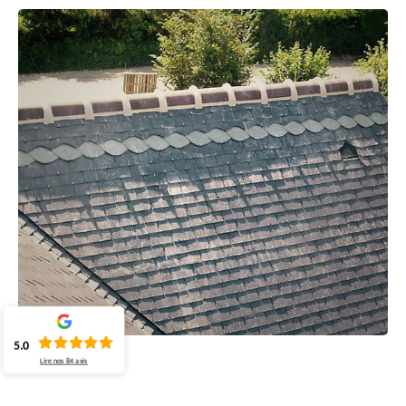
5.0
Lire nos
84
avis