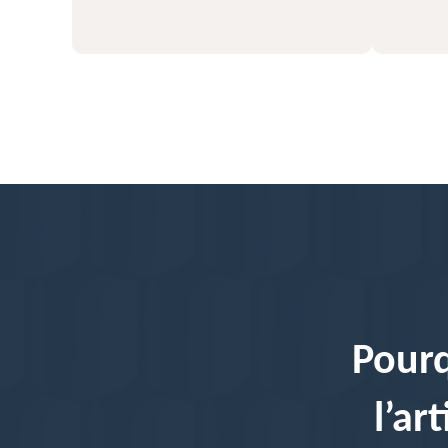
Pourq
l’ar