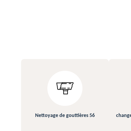
s 56
changement et pose de gouttière
N
56