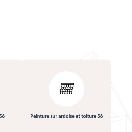
ture 56
Urgence fuite de toiture 56
Répa