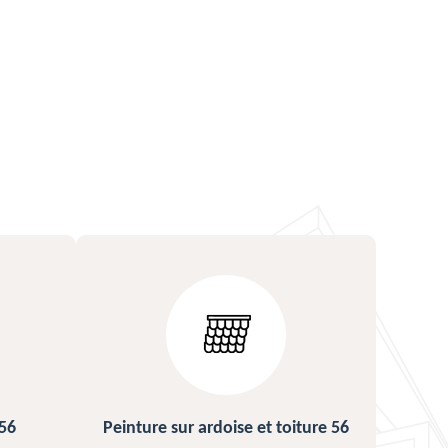
ture 56
Urgence fuite de toiture 56
Répa