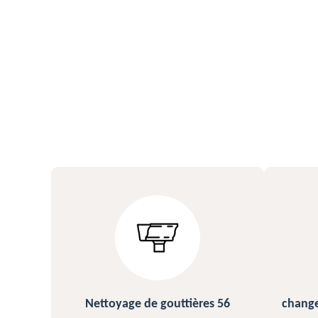
s 56
changement et pose de gouttière
N