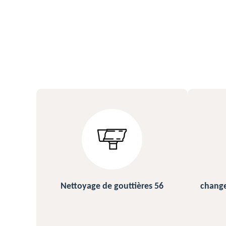
s 56
changement et pose de gouttière
N
56