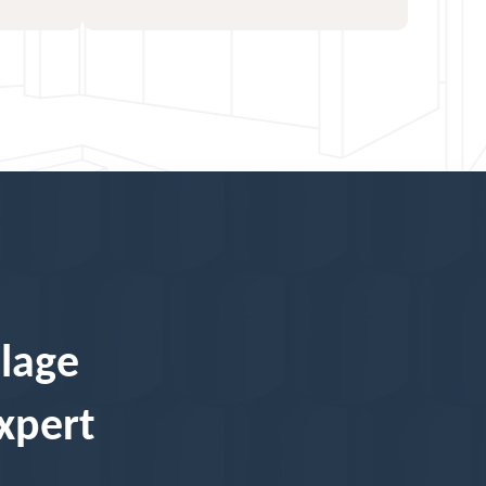
elage
expert