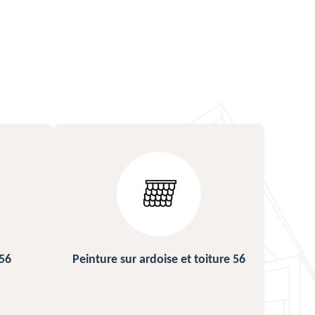
ture 56
Urgence fuite de toiture 56
Répa