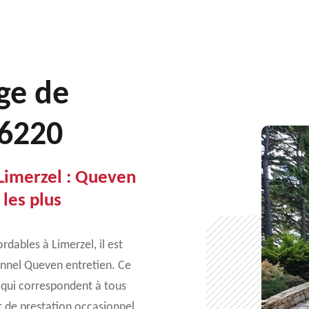
ge de
56220
 Limerzel : Queven
 les plus
rdables à Limerzel, il est
onnel Queven entretien. Ce
s qui correspondent à tous
t de prestation occasionnel