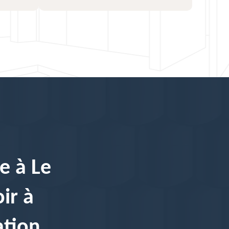
e à Le
ir à
ation