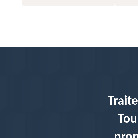
Trait
Tou
prop