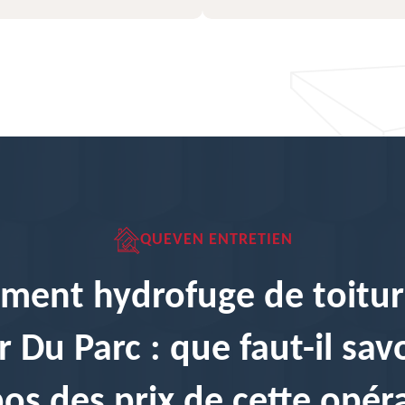
QUEVEN ENTRETIEN
ement hydrofuge de toitur
r Du Parc : que faut-il savo
os des prix de cette opér