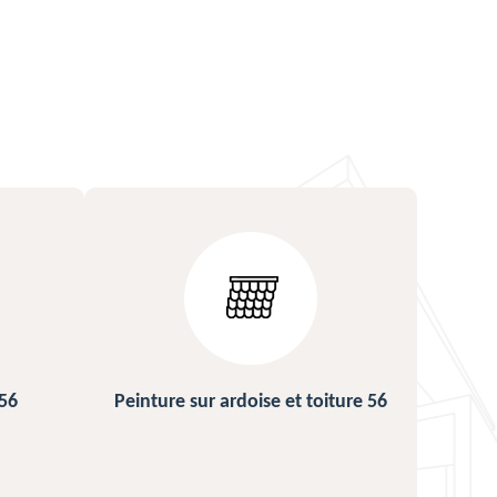
ture 56
Urgence fuite de toiture 56
Répa