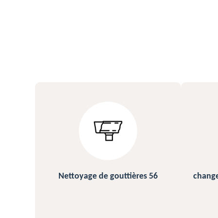
s 56
changement et pose de gouttière
N
56