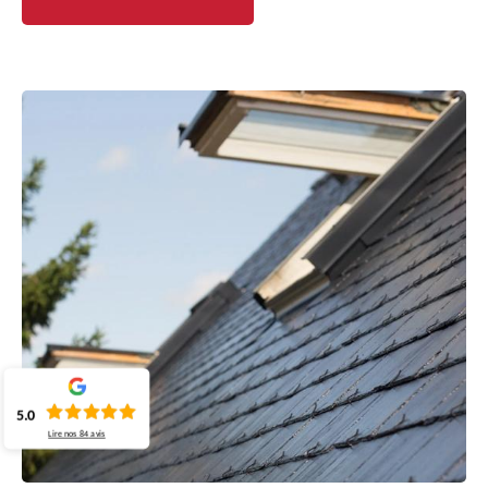
5.0
Lire nos
84
avis