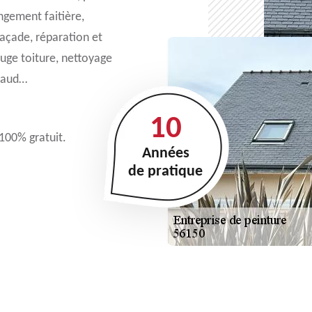
angement faitière,
açade, réparation et
uge toiture, nettoyage
 Baud…
10
 100% gratuit.
Années
de pratique