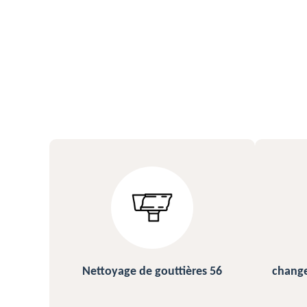
s 56
changement et pose de gouttière
N
56