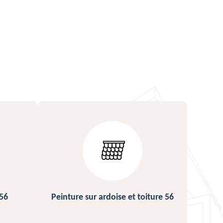
iture 56
Urgence fuite de toiture 56
Rép