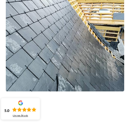
5.0
Lire nos
84
avis