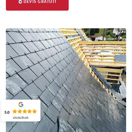
DEVIS GRATUIT
5.0
Lire nos
84
avis