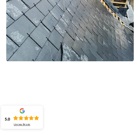
5.0
Lire nos
84
avis