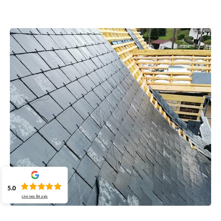
5.0
Lire nos
84
avis