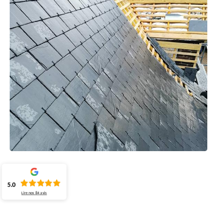
5.0
Lire nos
84
avis