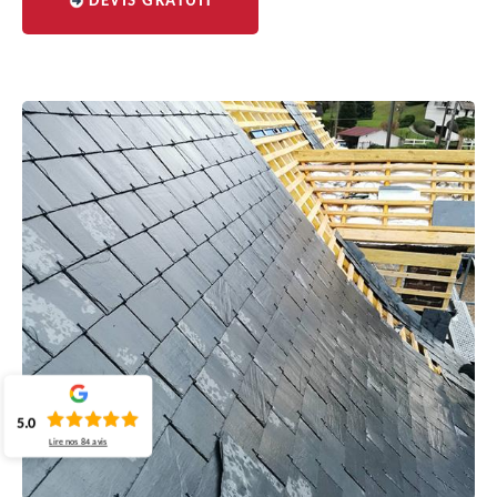
DEVIS GRATUIT
5.0
Lire nos
84
avis