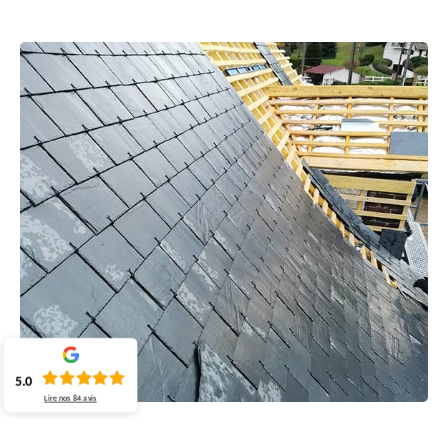
5.0
Lire nos
84
avis