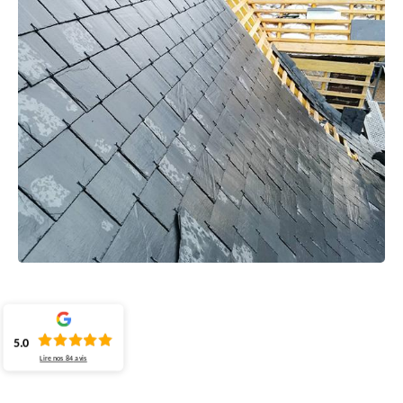
5.0
Lire nos
84
avis