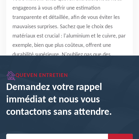
engageons à vous offrir une estimation
transparente et détaillée, afin de vous éviter les
mauvaises surprises. Sachez que le choix des
matériaux est crucial : l'aluminium et le cuivre, par
exemple, bien que plus coûteux, offrent une
durabilité supérieure. N'oubliez pas que des
gouttières de qualité protègent votre maison des
infiltrations d'eau, préservant ainsi sa valeur à long
QUEVEN ENTRETIEN
terme.
Demandez votre rappel
immédiat et nous vous
DEVIS GRATUIT
contactons sans attendre.