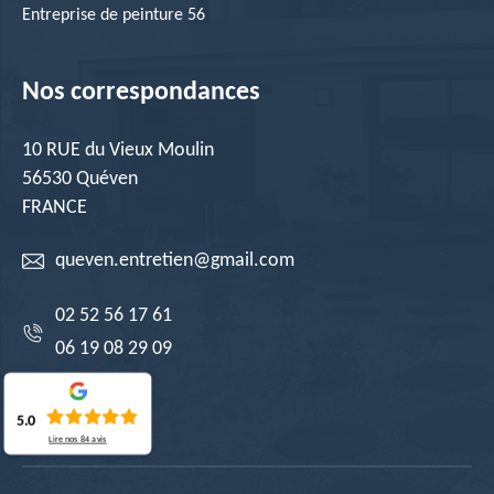
Entreprise de peinture 56
Nos correspondances
10 RUE du Vieux Moulin
56530 Quéven
FRANCE
queven.entretien@gmail.com
02 52 56 17 61
06 19 08 29 09
5.0
Lire nos
84
avis