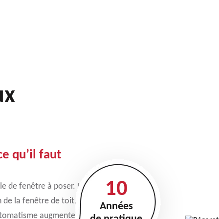
ux
ce qu’il faut
10
lle de fenêtre à poser. Les
 de la fenêtre de toit, en
Années
automatisme augmentent le