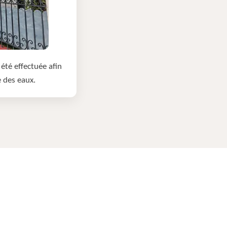
été effectuée afin
e des eaux.