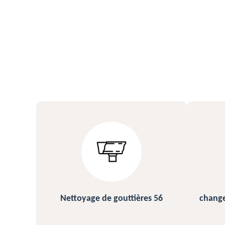
ières 56
changement et pose de gouttière
56