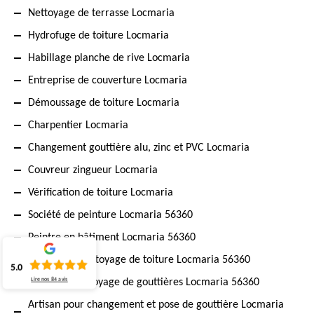
Nettoyage de terrasse Locmaria
Hydrofuge de toiture Locmaria
Habillage planche de rive Locmaria
Entreprise de couverture Locmaria
Démoussage de toiture Locmaria
Charpentier Locmaria
Changement gouttière alu, zinc et PVC Locmaria
Couvreur zingueur Locmaria
Vérification de toiture Locmaria
Société de peinture Locmaria 56360
Peintre en bâtiment Locmaria 56360
Travaux de nettoyage de toiture Locmaria 56360
5.0
Lire nos
84
avis
Expert en nettoyage de gouttières Locmaria 56360
Artisan pour changement et pose de gouttière Locmaria