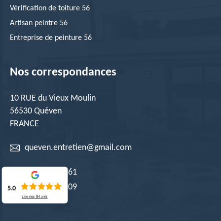
Vérification de toiture 56
Artisan peintre 56
Entreprise de peinture 56
Nos correspondances
10 RUE du Vieux Moulin
56530 Quéven
FRANCE
queven.entretien@gmail.com
02 52 56 17 61
06 19 08 29 09
5.0
Lire nos
84
avis