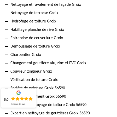
Nettoyage et ravalement de façade Groix
Nettoyage de terrasse Groix
Hydrofuge de toiture Groix
Habillage planche de rive Groix
Entreprise de couverture Groix
Démoussage de toiture Groix
Charpentier Groix
Changement gouttière alu, zinc et PVC Groix
Couvreur zingueur Groix
Vérification de toiture Groix
Société de peinture Groix 56590
Peintre en bâtiment Groix 56590
5.0
Travaux de nettoyage de toiture Groix 56590
Lire nos
84
avis
Expert en nettoyage de gouttières Groix 56590