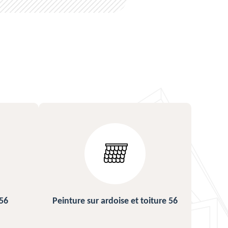
 toiture 56
Urgence fuite de toiture 56
R