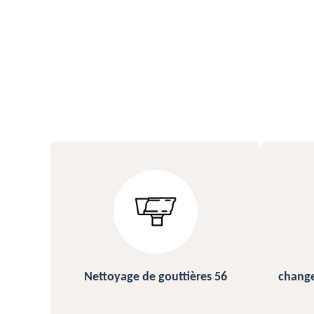
ères 56
changement et pose de gouttière
56