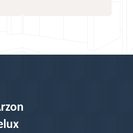
Arzon
elux