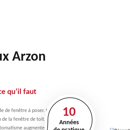
ux Arzon
ce qu’il faut
10
lle de fenêtre à poser. Les
 de la fenêtre de toit, en
Années
automatisme augmentent le