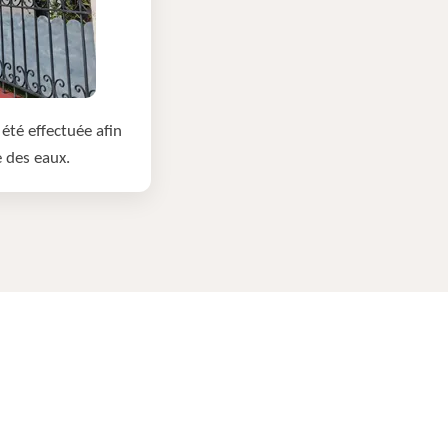
été effectuée afin
e des eaux.