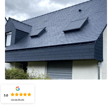
5.0
Lire nos
84
avis