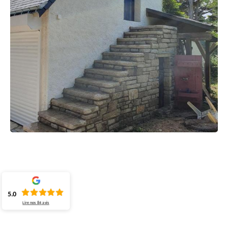
5.0
Lire nos
84
avis