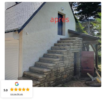
5.0
Lire nos
84
avis