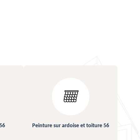
ture 56
Urgence fuite de toiture 56
Répa