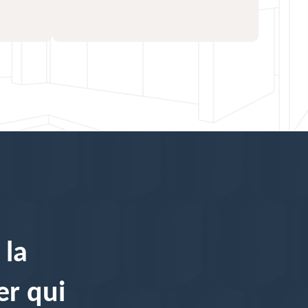
 la
er qui