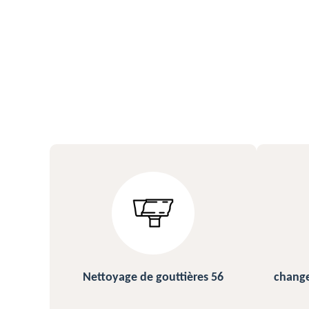
s 56
changement et pose de gouttière
N
56