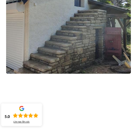
5.0
Lire nos
84
avis