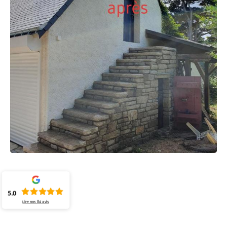
5.0
Lire nos
84
avis