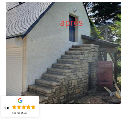
5.0
Lire nos
84
avis