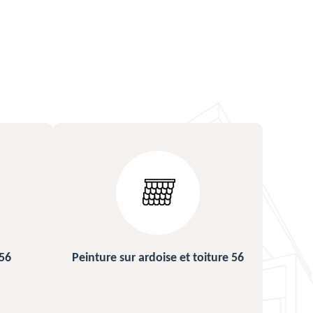
ture 56
Urgence fuite de toiture 56
Répa