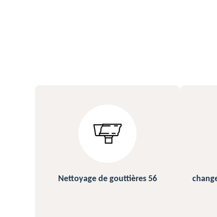
s 56
changement et pose de gouttière
N
56