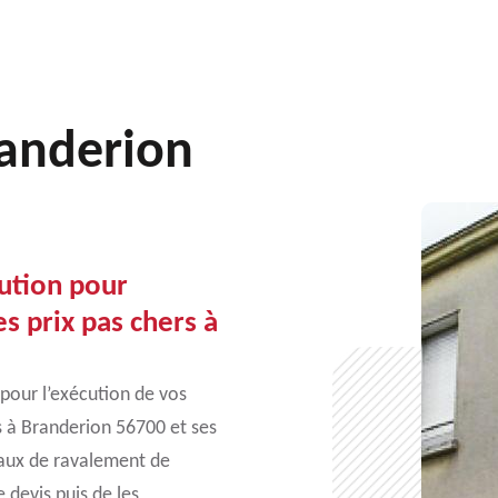
randerion
lution pour
s prix pas chers à
 pour l’exécution de vos
rs à Branderion 56700 et ses
vaux de ravalement de
devis puis de les