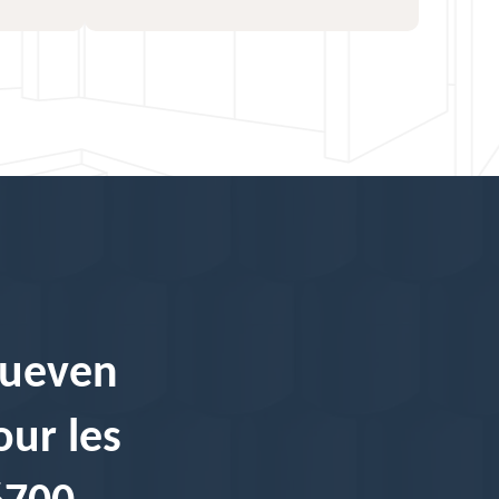
 Queven
our les